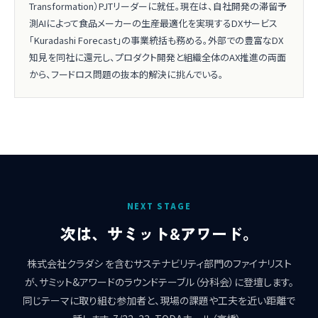
Transformation）PJTリーダーに就任。現在は、自社開発の滞留予
測AIによって食品メーカーの生産最適化を実現するDXサービス
「Kuradashi Forecast」の事業統括も務める。外部での豊富なDX
知見を同社に還元し、プロダクト開発と組織全体のAX推進の両面
から、フードロス問題の抜本的解決に挑んでいる。
NEXT STAGE
次は、サミット&アワード。
株式会社クラダシ を含むサステナビリティ部門のファイナリスト
が、サミット&アワードのラウンドテーブル（分科会）に登壇します。
同じテーマに取り組む参加者と、現場の課題や工夫を近い距離で