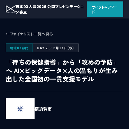
日本DX大賞2026 公開プレゼンテーショ
サミット&アワー
ン審査
ド
ファイナリスト一覧へ戻る
地域DX部門
DAY 2 ／ 6月17日（水）
「待ちの保健指導」から「攻めの予防」
へ AI×ビッグデータ×人の温もりが生み
出した全国初の一貫支援モデル
横須賀市