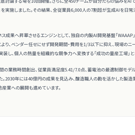
徹底討論する場を10回開催。さらに全450チームが自分たちの悩みをAI
リ」を実施しました。その結果、全従業員6,000人の7割超が生成AIを日
ジネス成果へ昇華させるエンジンとして、独自の内製AI開発基盤「WAAAP
より、ベンダー任せにせず開発期間・費用を1/3以下に抑え、現場のニ
を実装し、個人の熱量を組織的な競争力へ変換する「成功の量産工場」と
間の業務時間創出、従業員満足度5.41/7.0点、蓄電池の最適制御モデル
。2030年には40億円の成果を見込み、醸造職人の勘を活かした製造業
・他産業への展開も進めています。