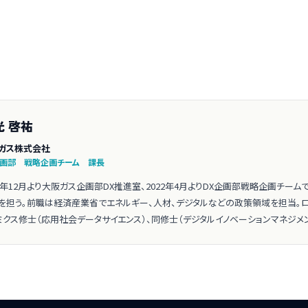
光 啓祐
ガス株式会社
企画部 戦略企画チーム 課長
21年12月より大阪ガス企画部DX推進室、2022年4月よりDX企画部戦略企画チー
を担う。前職は経済産業省でエネルギー、人材、デジタルなどの政策領域を担当。ロ
ミクス修士（応用社会データサイエンス）、同修士（デジタルイノベーションマネジメン