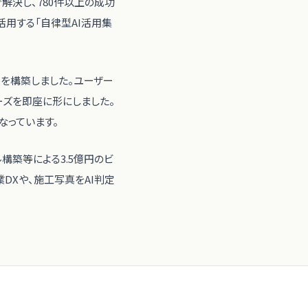
で解決し、780件以上の成功
常活用する「自律型AI活用集
」を構築しました。ユーザー
ーズを即座に形にしました。
なっています。
構築等による3.5億円のビ
DXや、施工写真をAI判定