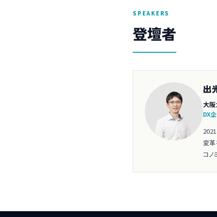
SPEAKERS
登壇者
出
大阪
DX
20
変革
コノ