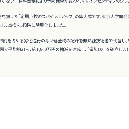
差がない一律料金制により予防保全が報われないインセンティブのジレ
を見据えた「定期点検のスパイラルアップ」の集大成です。東京大学開発の市
入し、点検を5段階に階層化しました。
約6割を占める劣化進行のない健全橋の記録を非熟練技術者で代替し、外
間で平均約31%、約1,900万円の縮減を達成し、「備災DX」を確立しま