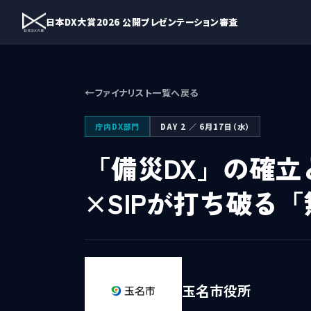
日本DX大賞2026 公開プレゼンテーション審査
ファイナリスト一覧へ戻る
庁内DX部門
DAY 2 ／ 6月17日（水）
「備災DX」の確立
×SIPが打ち破る
玉名市役所