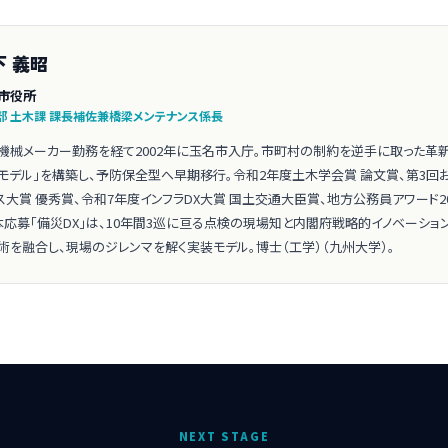
下 義昭
市役所
部 土木課 課長補佐兼橋梁メンテナンス係長
機械メーカー勤務を経て2002年に玉名市入庁。市町村の制約を逆手に取った革
モデル」を構築し、予防保全型へ早期移行。令和2年度土木学会賞 論文賞、第3回お
ス大賞 優秀賞、令和7年度インフラDX大賞 国土交通大臣賞、地方公務員アワード2
本応募「備災DX」は、10年間3巡に亘る点検の現場知と内閣府戦略的イノベーション
術を融合し、現場のジレンマを解く実装モデル。博士（工学）（九州大学）。
NEXT STAGE