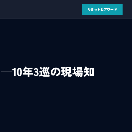
サミット&アワード
─10年3巡の現場知