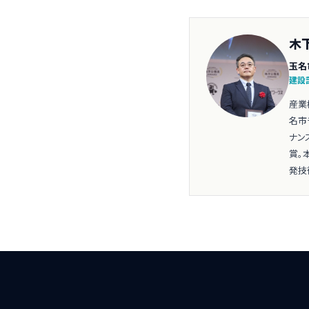
木
玉名
建設
産業
名市
ナン
賞。
発技