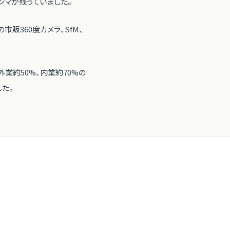
ンマが残っていました。
販360度カメラ、SfM、
業約50%、内業約70%の
した。