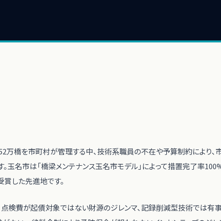
約52万橋を市町村が管理する中、技術系職員の不在や予算制約により、
す。玉名市は「橋梁メンテナンス玉名市モデル」によって措置完了率100
受賞した先進地です。
、点検費が起債対象ではない財源のジレンマ、記録削減型技術では有