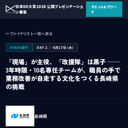
日本DX大賞2026 公開プレゼンテーショ
サミット&アワー
ン審査
ド
ファイナリスト一覧へ戻る
庁内DX部門
DAY 2 ／ 6月17日（水）
「現場」が主役、「改援隊」は黒子 ——
3年時限・10名専任チームが、職員の手で
業務改善が自走する文化をつくる長崎県
の挑戦
長崎県