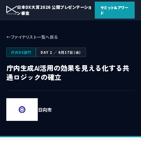
日本DX大賞2026 公開プレゼンテーショ
サミット&アワー
ン審査
ド
ファイナリスト一覧へ戻る
庁内DX部門
DAY 2 ／ 6月17日（水）
庁内生成AI活用の効果を見える化する共
通ロジックの確立
日向市